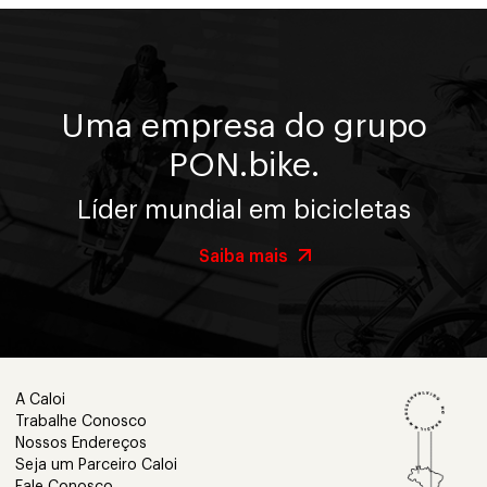
Uma empresa do grupo
PON.bike.
Líder mundial em bicicletas
Saiba mais
A Caloi
Trabalhe Conosco
Nossos Endereços
Seja um Parceiro Caloi
Fale Conosco