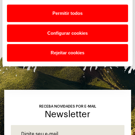
Caloi E-Vibe Lift: a nova e-
de marca, intitulada “Pedal
bike All Mountain que une
para Todos”. O movimento...
potência, autonomia e
Permitir todos
excelente custo-benefício
Robusta,...
Configurar cookies
Ver todas as novidades
Rejeitar cookies
RECEBA NOVIDADES POR E-MAIL
Newsletter