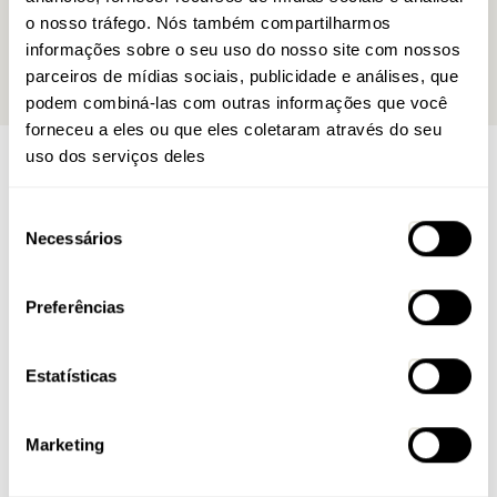
ganhe 12 meses de seguro
o nosso tráfego. Nós também compartilharmos
informações sobre o seu uso do nosso site com nossos
Confira as bicicletas
parceiros de mídias sociais, publicidade e análises, que
podem combiná-las com outras informações que você
forneceu a eles ou que eles coletaram através do seu
uso dos serviços deles
BLOG CALOI
Últimas novidades
Seleção
Necessários
de
consentimento
Preferências
Estatísticas
18 / 05 / 2026
Marketing
08 / 07 / 2026
PEDAL PARA TODOS
E-VIBE LIFT
A Caloi apresenta ao
mercado sua nova campanha