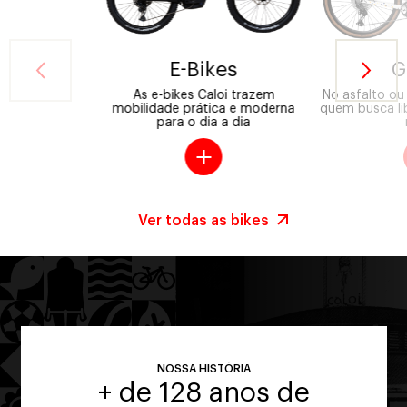
E-Bikes
G
As e-bikes Caloi trazem
No asfalto ou 
mobilidade prática e moderna
quem busca li
para o dia a dia
Ver todas as bikes
NOSSA HISTÓRIA
+ de 128 anos de