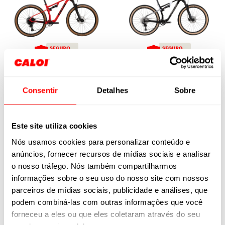
Elite Carbon FS
Elite Carbon FS
NX
Consentir
Detalhes
Sobre
Sport 2026
R$ 17.990,00
R$ 17.990,00
Este site utiliza cookies
Nós usamos cookies para personalizar conteúdo e
anúncios, fornecer recursos de mídias sociais e analisar
o nosso tráfego. Nós também compartilharmos
informações sobre o seu uso do nosso site com nossos
parceiros de mídias sociais, publicidade e análises, que
podem combiná-las com outras informações que você
forneceu a eles ou que eles coletaram através do seu
Elite Carbon FS