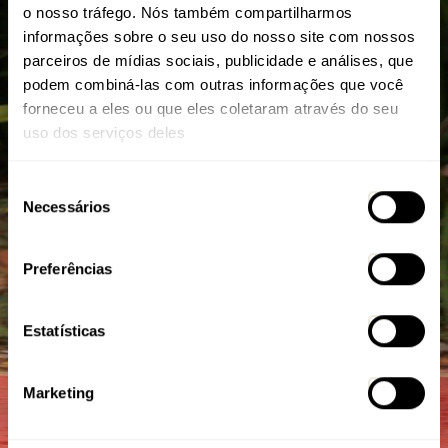
o nosso tráfego. Nós também compartilharmos
informações sobre o seu uso do nosso site com nossos
parceiros de mídias sociais, publicidade e análises, que
podem combiná-las com outras informações que você
forneceu a eles ou que eles coletaram através do seu
uso dos serviços deles
Seleção
Necessários
de
consentimento
Concordo com a
Política e Privacidade
Preferências
Estatísticas
Marketing