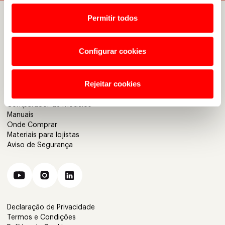
Permitir todos
A Caloi
Trabalhe Conosco
Nossos Endereços
Configurar cookies
Seja um Parceiro Caloi
Fale Conosco
Dúvidas Frequentes
Rejeitar cookies
Seguro Caloi
Garantia Caloi
Comparador de modelos
Manuais
Onde Comprar
Materiais para lojistas
Aviso de Segurança
Declaração de Privacidade
Termos e Condições