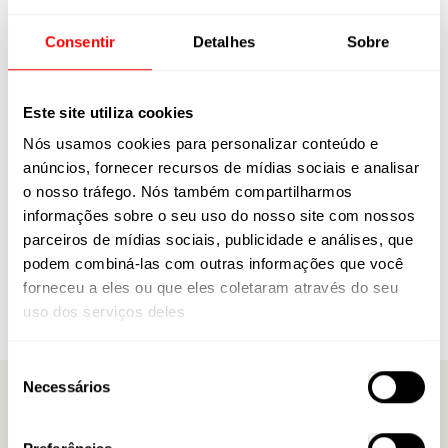
Selecione a sua Região
Consentir
Detalhes
Sobre
Selecione a sua região para encontrar uma assistência Caloi mais próxima.
Este site utiliza cookies
Estado
Nós usamos cookies para personalizar conteúdo e
anúncios, fornecer recursos de mídias sociais e analisar
Cidade
o nosso tráfego. Nós também compartilharmos
informações sobre o seu uso do nosso site com nossos
parceiros de mídias sociais, publicidade e análises, que
Buscar Assistência
podem combiná-las com outras informações que você
forneceu a eles ou que eles coletaram através do seu
uso dos serviços deles
Seleção
Necessários
de
A Caloi
consentimento
Trabalhe Conosco
Nossos Endereços