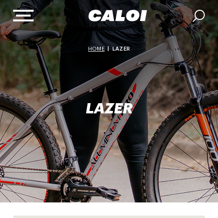
HOME
|
LAZER
LAZER