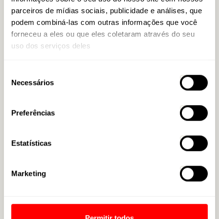
parceiros de mídias sociais, publicidade e análises, que
podem combiná-las com outras informações que você
ASSISTÊNCIA ODONTOLÓGICA
forneceu a eles ou que eles coletaram através do seu
uso dos serviços deles
AUXÍLIO FARMÁCIA
Seleção
Necessários
de
VALE REFEIÇÃO OU ALIMENTAÇÃO
consentimento
Preferências
VALE TRANSPORTE
Estatísticas
TRABALHO REMOTO
Marketing
DAY OFF NO MÊS DO SEU ANIVERSÁRIO
Permitir todos