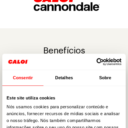
Benefícios
Consentir
Detalhes
Sobre
PARTICIPAÇÃO NOS LUCROS E RESULTADOS
Este site utiliza cookies
ASSISTÊNCIA MÉDICA
Nós usamos cookies para personalizar conteúdo e
anúncios, fornecer recursos de mídias sociais e analisar
o nosso tráfego. Nós também compartilharmos
SEGURO DE VIDA
informações sobre o seu uso do nosso site com nossos