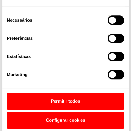
R$ 1.990,00
Seleção
Necessários
de
consentimento
Preferências
Estatísticas
Aluminum Pro
Marketing
R$ 2.399,00
Caloi 29 Comp
MY26
Permitir todos
R$ 2.390,00
Configurar cookies