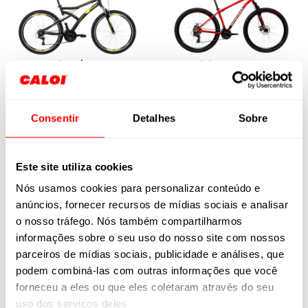
Andes
Montana
R$ 1.229,00
R$ 1.499,00
Consentir
Detalhes
Sobre
Este site utiliza cookies
Nós usamos cookies para personalizar conteúdo e
anúncios, fornecer recursos de mídias sociais e analisar
o nosso tráfego. Nós também compartilharmos
Aspen
informações sobre o seu uso do nosso site com nossos
parceiros de mídias sociais, publicidade e análises, que
R$ 1.799,00
podem combiná-las com outras informações que você
Caloi 29 Sport
forneceu a eles ou que eles coletaram através do seu
MY26
uso dos serviços deles