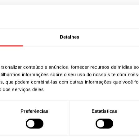
elecione a sua Regi
Detalhes
r a disponibilidade do produto diretamente com o r
Cidade
sonalizar conteúdo e anúncios, fornecer recursos de mídias soc
ilharmos informações sobre o seu uso do nosso site com noss
ises, que podem combiná-las com outras informações que você fo
o dos serviços deles
Preferências
Estatísticas