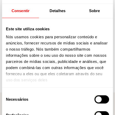
Selecione a sua Região
Consentir
Detalhes
Sobre
Verificar a disponibilidade do produto diretamente com o revendedor
Este site utiliza cookies
Estado (UF)
Nós usamos cookies para personalizar conteúdo e
anúncios, fornecer recursos de mídias sociais e analisar
Cidade
o nosso tráfego. Nós também compartilharmos
informações sobre o seu uso do nosso site com nossos
parceiros de mídias sociais, publicidade e análises, que
Buscar Revendedores
podem combiná-las com outras informações que você
forneceu a eles ou que eles coletaram através do seu
uso dos serviços deles
Seleção
Necessários
de
A Caloi
consentimento
Trabalhe Conosco
Nossos Endereços