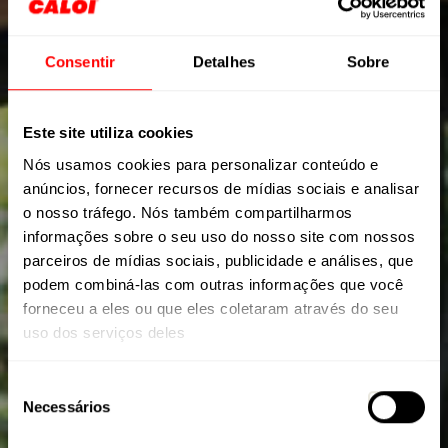
Consentir
Detalhes
Sobre
Este site utiliza cookies
Nós usamos cookies para personalizar conteúdo e
anúncios, fornecer recursos de mídias sociais e analisar
o nosso tráfego. Nós também compartilharmos
informações sobre o seu uso do nosso site com nossos
parceiros de mídias sociais, publicidade e análises, que
podem combiná-las com outras informações que você
forneceu a eles ou que eles coletaram através do seu
ELITE CARBON SPORT 2025
uso dos serviços deles
Seleção
Necessários
de
consentimento