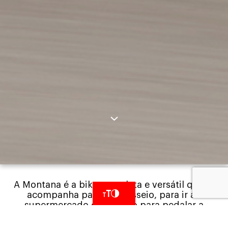
A Montana é a
bike
completa
e
versátil
que
te
acompanha
para um
passeio
, para
ir
ao
supermercado
ou
mesmo
para
pedalar
a
trabalho
.
Com
quadro
de
alumínio
,
v
em
com
garfo
de
suspensão
,
câmbio
Shimano
e
freio
a