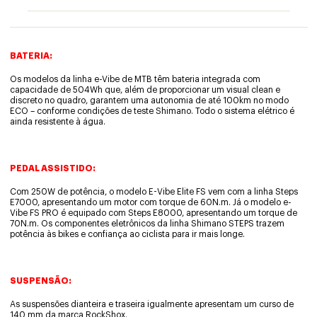
BATERIA:
Os modelos da linha e-Vibe de MTB têm bateria integrada com
capacidade de 504Wh que, além de proporcionar um visual clean e
discreto no quadro, garantem uma autonomia de até 100km no modo
ECO – conforme condições de teste Shimano. Todo o sistema elétrico é
ainda resistente à água.
PEDAL ASSISTIDO:
Com 250W de potência, o modelo E-Vibe Elite FS vem com a linha Steps
E7000, apresentando um motor com torque de 60N.m. Já o modelo e-
Vibe FS PRO é equipado com Steps E8000, apresentando um torque de
70N.m. Os componentes eletrônicos da linha Shimano STEPS trazem
potência às bikes e confiança ao ciclista para ir mais longe.
SUSPENSÃO:
As suspensões dianteira e traseira igualmente apresentam um curso de
140 mm da marca RockShox.