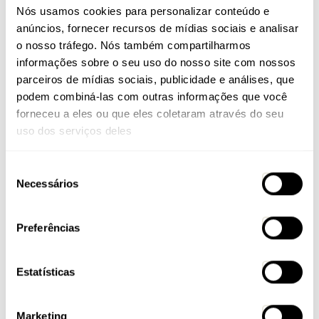
era muito sofrido, tinha
Nós usamos cookies para personalizar conteúdo e
muitas limitações.
Hoje tenho total
anúncios, fornecer recursos de mídias sociais e analisar
segurança e muito
mais conforto e
o nosso tráfego. Nós também compartilharmos
confiança. Fiquei
informações sobre o seu uso do nosso site com nossos
emocionado quando
andei com ela pela
parceiros de mídias sociais, publicidade e análises, que
primeira vez em uma
podem combiná-las com outras informações que você
subida, tive a mesma
sensação de quando
forneceu a eles ou que eles coletaram através do seu
era um atleta de elite.
Foi o dia em que, de
uso dos serviços deles
fato, me senti de volta
a vida. Sou muito
grato a essa bike.”
Seleção
Necessários
de
consentimento
Boas pedaladas!
Preferências
Estatísticas
Compartilhe nas redes
Marketing