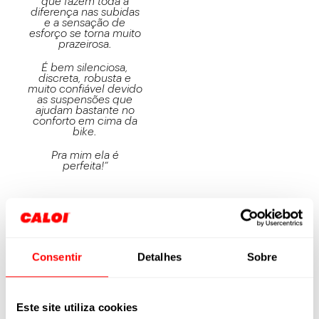
que fazem toda a
diferença nas subidas
e a sensação de
esforço se torna muito
prazeirosa.
É bem silenciosa,
discreta, robusta e
muito confiável devido
as suspensões que
ajudam bastante no
conforto em cima da
bike.
Pra mim ela é
perfeita!”
ILSINHO
“A e-Vibe Elite FS foi a
bicicleta que me
Consentir
Detalhes
Sobre
trouxe de volta ao
mundo do esporte.
Após a minha lesão,
eu andava em
Este site utiliza cookies
bicicletas comuns e