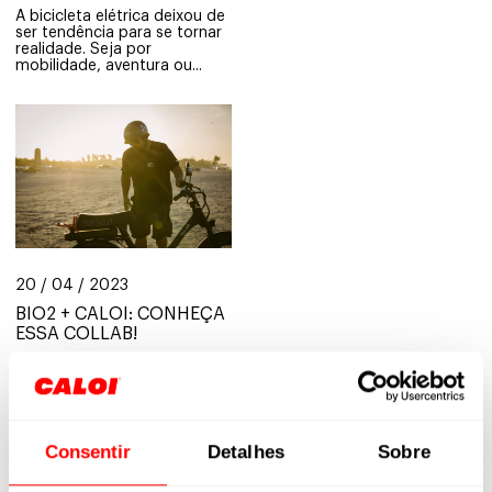
A bicicleta elétrica deixou de
ser tendência para se tornar
realidade. Seja por
mobilidade, aventura ou...
20 / 04 / 2023
BIO2 + CALOI: CONHEÇA
ESSA COLLAB!
Nesse conteúdo do Blog
Caloi, queremos apresentar à
você um novo projeto que a
Caloi está...
Consentir
Detalhes
Sobre