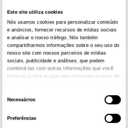
Este site utiliza cookies
Nós usamos cookies para personalizar conteúdo
e anúncios, fornecer recursos de mídias sociais
e analisar o nosso tráfego. Nós também
compartilharmos informações sobre o seu uso do
Categorias
nosso site com nossos parceiros de mídias
sociais, publicidade e análises, que podem
Todas as categorias
combiná-las com outras informações que você
forneceu a eles ou que eles coletaram através do
Caloi por aí
seu uso dos serviços deles
Seleção
Dicas da Vivi
Necessários
de
consentimento
Elétrica
Preferências