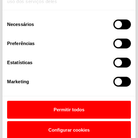
uso dos serviços deles
Leia Também
Seleção
Necessários
de
consentimento
Preferências
Estatísticas
18 / 05 / 2026
08 / 07 / 2026
PEDAL PARA TODOS
Marketing
E-VIBE LIFT
A Caloi apresenta ao mercado
sua nova campanha de marca,
Caloi E-Vibe Lift: a nova e-bike
intitulada “Pedal para Todos”.
All Mountain que une potência,
O movimento...
autonomia e excelente custo-
benefício Robusta,...
Permitir todos
Configurar cookies