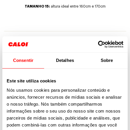
TAMANHO 15:
altura ideal entre 160cm e 170cm
VULCAN TAM 15
VULCAN TAM 15
VERMELHA
CINZA
Consentir
Detalhes
Sobre
TAMANHO 15:
altura ideal entre 170cm e 185cm
Este site utiliza cookies
Nós usamos cookies para personalizar conteúdo e
anúncios, fornecer recursos de mídias sociais e analisar
VULCAN TAM 17
VULCAN TAM 17
VERMELHA
CINZA
o nosso tráfego. Nós também compartilharmos
informações sobre o seu uso do nosso site com nossos
parceiros de mídias sociais, publicidade e análises, que
Aproveite essa oportunidade e venha descobrir um novo mundo!
podem combiná-las com outras informações que você