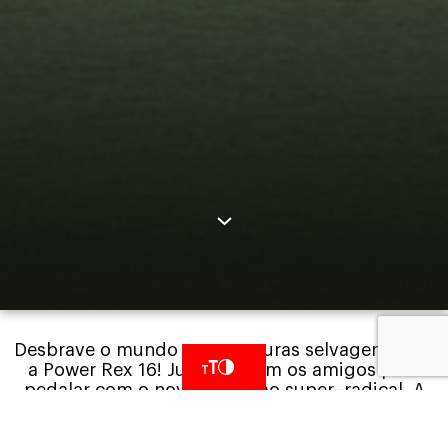
Desbrave
o
mundo
em
aventuras
selvagens
com
a Power Rex 16!
Junte-se com
os
amigos para
pedalar
com o novo
grafismo
super
–
radical
.
A
bike
conta
com
itens
de
segurança
e
conforto
certificados
pelo
INMETRO,
paralamas
dianteiro