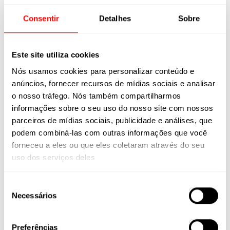
Visual que transmite velocidade e alta performance.
Consentir
Detalhes
Sobre
Disponíveis em diferentes tamanhos, as mountain bikes Elite Carbon
consolidam a presença da Caloi entre as principais marcas de MTB de alta
performance no Brasil.
Por que escolher uma MTB Caloi Elite
Este site utiliza cookies
Carbon?
Nós usamos cookies para personalizar conteúdo e
Se você está procurando:
anúncios, fornecer recursos de mídias sociais e analisar
o nosso tráfego. Nós também compartilharmos
Uma bike de carbono para Cross Country;
Uma MTB de alta performance para trilhas;
informações sobre o seu uso do nosso site com nossos
Uma mountain bike leve e eficiente;
parceiros de mídias sociais, publicidade e análises, que
Ou uma bike para competir no XC.
podem combiná-las com outras informações que você
A linha Caloi Elite Carbon reúne tecnologia, engenharia nacional
forneceu a eles ou que eles coletaram através do seu
e performance para levar seu pedal a outro nível.
uso dos serviços deles
Seleção
Necessários
de
Compartilhe nas redes
consentimento
Preferências