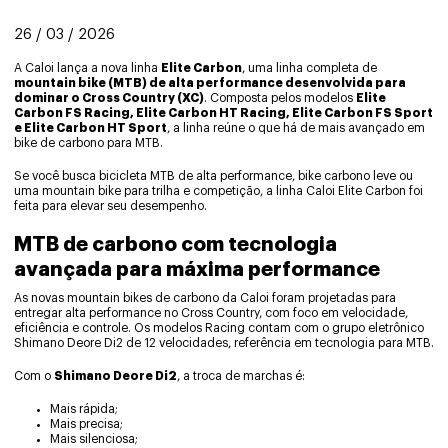
26 / 03 / 2026
A Caloi lança a nova linha
Elite Carbon
, uma linha completa de
mountain bike (MTB) de alta performance desenvolvida para
dominar o Cross Country (XC)
. Composta pelos modelos
Elite
Carbon FS Racing, Elite Carbon HT Racing, Elite Carbon FS Sport
e Elite Carbon HT Sport
, a linha reúne o que há de mais avançado em
bike de carbono para MTB.
Se você busca bicicleta MTB de alta performance, bike carbono leve ou
uma mountain bike para trilha e competição, a linha Caloi Elite Carbon foi
feita para elevar seu desempenho.
MTB de carbono com tecnologia
avançada para máxima performance
As novas mountain bikes de carbono da Caloi foram projetadas para
entregar alta performance no Cross Country, com foco em velocidade,
eficiência e controle. Os modelos Racing contam com o grupo eletrônico
Shimano Deore Di2 de 12 velocidades, referência em tecnologia para MTB.
Com o
Shimano Deore Di2
, a troca de marchas é:
Mais rápida;
Mais precisa;
Mais silenciosa;