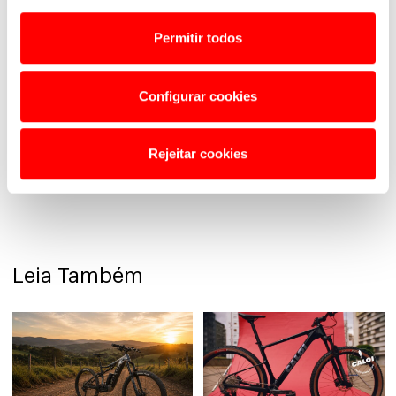
Saafe Vieira feitosa
Fazer seguro
Permitir todos
Configurar cookies
Saafe Vieira Feitosa
Quero segurança pra minha bike
Rejeitar cookies
Leia Também