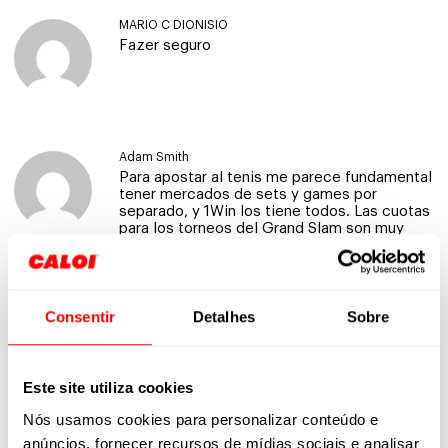
MARIO C DIONISIO
Fazer seguro
Adam Smith
Para apostar al tenis me parece fundamental
tener mercados de sets y games por
separado, y 1Win los tiene todos. Las cuotas
para los torneos del Grand Slam son muy
buenas y se actualizan en tiempo real. Si sos
amante del tenis y las apuestas deportivas,
te sugiero que explores
https://1win-casino-
argentina.org/
porque la cobertura de este
deporte es realmente amplia y detallada.
Consentir
Detalhes
Sobre
Este site utiliza cookies
Andy Green
Nós usamos cookies para personalizar conteúdo e
Para apostar al tenis me parece fundamental
tener mercados de sets y games por
anúncios, fornecer recursos de mídias sociais e analisar